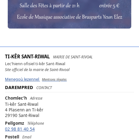
TI-KÊR SANT-RIWAL
MAIRIE DE SAINT-RIVOAL
Lec'hienn ofisiel ti-kêr Sant-Riwal
Site officiel de la mairie de Saint-Rivoal
Menegoù lezennel
Mentions légales
DAREMPRED
CONTACT
Chomlec'h
Adresse
Ti-kêr Sant-Riwal
4 Plasenn an Ti-kêr
29190 Sant-Riwal
Pellgomz
Téléphone
02 98 81 40 54
Postell
Email