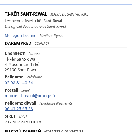
TI-KÊR SANT-RIWAL
MAIRIE DE SAINT-RIVOAL
Lec'hienn ofisiel ti-kêr Sant-Riwal
Site officiel de la mairie de Saint-Rivoal
Menegoù lezennel
Mentions légales
DAREMPRED
CONTACT
Chomlec'h
Adresse
Ti-kêr Sant-Riwal
4 Plasenn an Ti-kêr
29190 Sant-Riwal
Pellgomz
Téléphone
02 98 81 40 54
Postell
Email
mairie-st-rivoal@orange.fr
Pellgomz diwall
Téléphone d'astreinte
06 43 25 65 28
SIRET
SIRET
212 902 615 00018
EURIOÙ DIGERIÑ
HORAIRES D'OUVERTURE