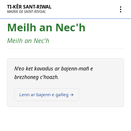
TI-KÊR SANT-RIWAL
⋮
MAIRIE DE SAINT-RIVOAL
Meilh an Nec'h
Meilh an Nec'h
N'eo ket kavadus ar bajenn-mañ e
brezhoneg c'hoazh.
Lenn ar bajenn e galleg →