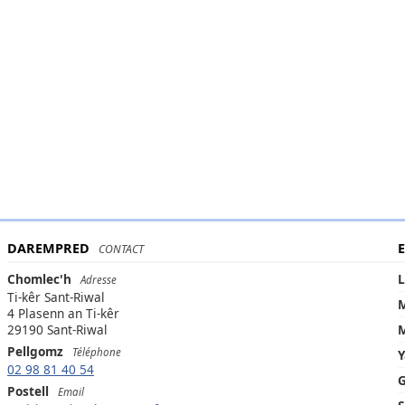
DAREMPRED
CONTACT
Chomlec'h
Adresse
Ti-kêr Sant-Riwal
4 Plasenn an Ti-kêr
29190 Sant-Riwal
M
Pellgomz
Téléphone
Y
02 98 81 40 54
Postell
Email