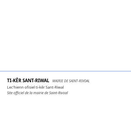
TI-KÊR SANT-RIWAL
MAIRIE DE SAINT-RIVOAL
Lec'hienn ofisiel ti-kêr Sant-Riwal
Site officiel de la mairie de Saint-Rivoal