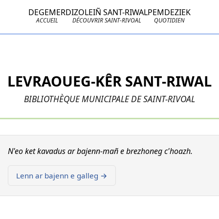
DEGEMER
DIZOLEIÑ SANT-RIWAL
PEMDEZIEK
ACCUEIL
DÉCOUVRIR SAINT-RIVOAL
QUOTIDIEN
LEVRAOUEG-KÊR SANT-RIWAL
BIBLIOTHÈQUE MUNICIPALE DE SAINT-RIVOAL
N'eo ket kavadus ar bajenn-mañ e brezhoneg c'hoazh.
Lenn ar bajenn e galleg →