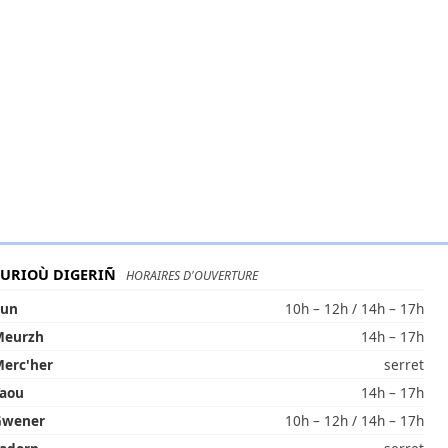
EURIOÙ DIGERIÑ
HORAIRES D'OUVERTURE
Lun
10h – 12h / 14h – 17h
Meurzh
14h – 17h
erc'her
serret
aou
14h – 17h
Gwener
10h – 12h / 14h – 17h