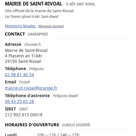
MAIRIE DE SAINT-RIVOAL
TI-KÊR SANT-RIWAL
Site officiel de la mairie de Saint-Rivoal
Lec'hienn ofisiel ti-kêr Sant-Riwal
Mentions légales
Menegoù lezennel
CONTACT
DAREMPRED
Adresse
Chomlec'h
Mairie de Saint-Rivoal
4 Plasenn an Ti-kêr
29190 Saint-Rivoal
Téléphone
Pellgomz
02 98 81 40 54
Email
Postell
mairie-st-rivoal@orange.fr
Téléphone d'astreinte
Pellgomz diwall
06 43 25 65 28
SIRET
SIRET
212 902 615 00018
HORAIRES D'OUVERTURE
EURIOÙ DIGERIÑ
Lundi
10h – 12h / 14h – 17h