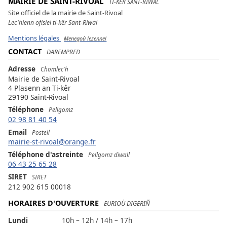
MAIRIE DE SAINT-RIVOAL
TI-KÊR SANT-RIWAL
Site officiel de la mairie de Saint-Rivoal
Lec'hienn ofisiel ti-kêr Sant-Riwal
Mentions légales
Menegoù lezennel
CONTACT
DAREMPRED
Adresse
Chomlec'h
Mairie de Saint-Rivoal
4 Plasenn an Ti-kêr
29190 Saint-Rivoal
Téléphone
Pellgomz
02 98 81 40 54
Email
Postell
mairie-st-rivoal@orange.fr
Téléphone d'astreinte
Pellgomz diwall
06 43 25 65 28
SIRET
SIRET
212 902 615 00018
HORAIRES D'OUVERTURE
EURIOÙ DIGERIÑ
Lundi
10h – 12h / 14h – 17h