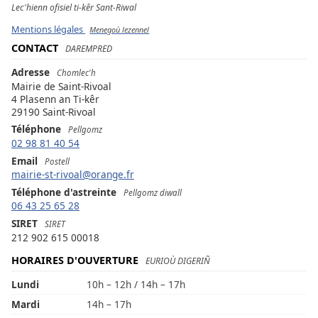
Lec'hienn ofisiel ti-kêr Sant-Riwal
Mentions légales
Menegoù lezennel
CONTACT
DAREMPRED
Adresse
Chomlec'h
Mairie de Saint-Rivoal
4 Plasenn an Ti-kêr
29190 Saint-Rivoal
Téléphone
Pellgomz
02 98 81 40 54
Email
Postell
mairie-st-rivoal@orange.fr
Téléphone d'astreinte
Pellgomz diwall
06 43 25 65 28
SIRET
SIRET
212 902 615 00018
HORAIRES D'OUVERTURE
EURIOÙ DIGERIÑ
Lundi
10h – 12h / 14h – 17h
Mardi
14h – 17h