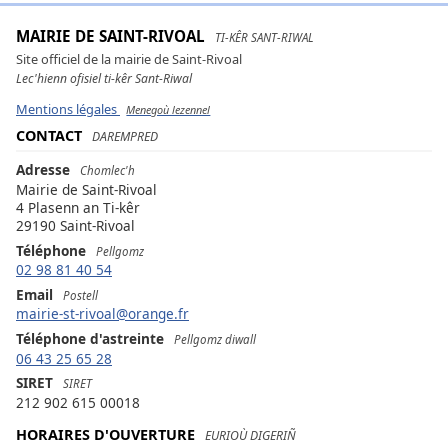
MAIRIE DE SAINT-RIVOAL
TI-KÊR SANT-RIWAL
Site officiel de la mairie de Saint-Rivoal
Lec'hienn ofisiel ti-kêr Sant-Riwal
Mentions légales
Menegoù lezennel
CONTACT
DAREMPRED
Adresse
Chomlec'h
Mairie de Saint-Rivoal
4 Plasenn an Ti-kêr
29190 Saint-Rivoal
Téléphone
Pellgomz
02 98 81 40 54
Email
Postell
mairie-st-rivoal@orange.fr
Téléphone d'astreinte
Pellgomz diwall
06 43 25 65 28
SIRET
SIRET
212 902 615 00018
HORAIRES D'OUVERTURE
EURIOÙ DIGERIÑ