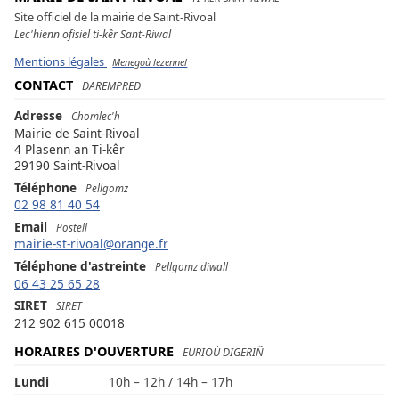
Site officiel de la mairie de Saint-Rivoal
Lec'hienn ofisiel ti-kêr Sant-Riwal
Mentions légales
Menegoù lezennel
CONTACT
DAREMPRED
Adresse
Chomlec'h
Mairie de Saint-Rivoal
4 Plasenn an Ti-kêr
29190 Saint-Rivoal
Téléphone
Pellgomz
02 98 81 40 54
Email
Postell
mairie-st-rivoal@orange.fr
Téléphone d'astreinte
Pellgomz diwall
06 43 25 65 28
SIRET
SIRET
212 902 615 00018
HORAIRES D'OUVERTURE
EURIOÙ DIGERIÑ
Lundi
10h – 12h / 14h – 17h