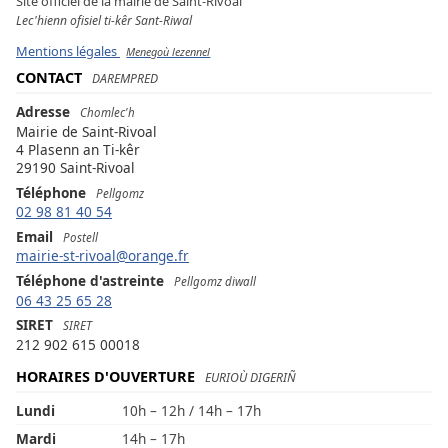
Site officiel de la mairie de Saint-Rivoal
Lec'hienn ofisiel ti-kêr Sant-Riwal
Mentions légales
Menegoù lezennel
CONTACT
DAREMPRED
Adresse
Chomlec'h
Mairie de Saint-Rivoal
4 Plasenn an Ti-kêr
29190 Saint-Rivoal
Téléphone
Pellgomz
02 98 81 40 54
Email
Postell
mairie-st-rivoal@orange.fr
Téléphone d'astreinte
Pellgomz diwall
06 43 25 65 28
SIRET
SIRET
212 902 615 00018
HORAIRES D'OUVERTURE
EURIOÙ DIGERIÑ
Lundi
10h – 12h / 14h – 17h
Mardi
14h – 17h