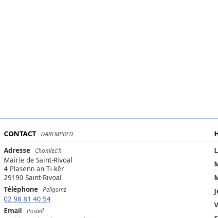
CONTACT
DAREMPRED
Adresse
L
Chomlec'h
Mairie de Saint-Rivoal
M
4 Plasenn an Ti-kêr
29190 Saint-Rivoal
M
Téléphone
Pellgomz
J
02 98 81 40 54
V
Email
Postell