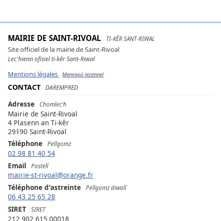
MAIRIE DE SAINT-RIVOAL
TI-KÊR SANT-RIWAL
Site officiel de la mairie de Saint-Rivoal
Lec'hienn ofisiel ti-kêr Sant-Riwal
Mentions légales
Menegoù lezennel
CONTACT
DAREMPRED
Adresse
Chomlec'h
Mairie de Saint-Rivoal
4 Plasenn an Ti-kêr
29190 Saint-Rivoal
Téléphone
Pellgomz
02 98 81 40 54
Email
Postell
mairie-st-rivoal@orange.fr
Téléphone d'astreinte
Pellgomz diwall
06 43 25 65 28
SIRET
SIRET
212 902 615 00018