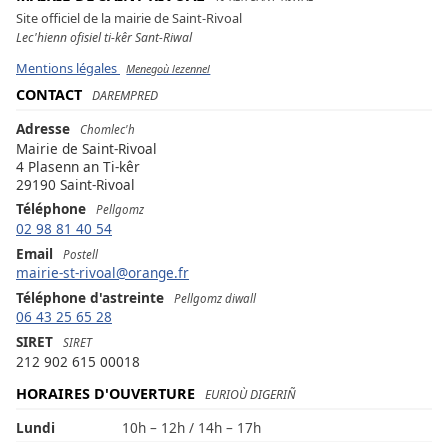
Site officiel de la mairie de Saint-Rivoal
Lec'hienn ofisiel ti-kêr Sant-Riwal
Mentions légales
Menegoù lezennel
CONTACT
DAREMPRED
Adresse
Chomlec'h
Mairie de Saint-Rivoal
4 Plasenn an Ti-kêr
29190 Saint-Rivoal
Téléphone
Pellgomz
02 98 81 40 54
Email
Postell
mairie-st-rivoal@orange.fr
Téléphone d'astreinte
Pellgomz diwall
06 43 25 65 28
SIRET
SIRET
212 902 615 00018
HORAIRES D'OUVERTURE
EURIOÙ DIGERIÑ
Lundi
10h – 12h / 14h – 17h