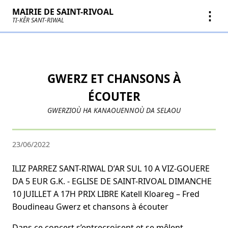
MAIRIE DE SAINT-RIVOAL
⋮
TI-KÊR SANT-RIWAL
GWERZ ET CHANSONS À
ÉCOUTER
GWERZIOÙ HA KANAOUENNOÙ DA SELAOU
23/06/2022
ILIZ PARREZ SANT-RIWAL D’AR SUL 10 A VIZ-GOUERE
DA 5 EUR G.K. - EGLISE DE SAINT-RIVOAL DIMANCHE
10 JUILLET A 17H PRIX LIBRE Katell Kloareg – Fred
Boudineau Gwerz et chansons à écouter
Dans ce concert s’entrecroisent et se mêlent