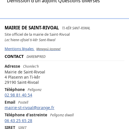
Démission d’un adjoint Questions diverses
MAIRIE DE SAINT-RIVOAL
TI-KÊR SANT-RIWAL
Site officiel de la mairie de Saint-Rivoal
Lec'hienn ofisiel ti-kêr Sant-Riwal
Mentions légales
Menegoù lezennel
CONTACT
DAREMPRED
Adresse
Chomlec'h
Mairie de Saint-Rivoal
4 Plasenn an Ti-kêr
29190 Saint-Rivoal
Téléphone
Pellgomz
02 98 81 40 54
Email
Postell
mairie-st-rivoal@orange.fr
Téléphone d'astreinte
Pellgomz diwall
06 43 25 65 28
SIRET
SIRET