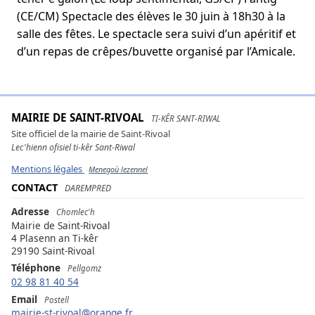
(CE/CM) Spectacle des élèves le 30 juin à 18h30 à la
salle des fêtes. Le spectacle sera suivi d’un apéritif et
d’un repas de crêpes/buvette organisé par l’Amicale.
MAIRIE DE SAINT-RIVOAL
TI-KÊR SANT-RIWAL
Site officiel de la mairie de Saint-Rivoal
Lec'hienn ofisiel ti-kêr Sant-Riwal
Mentions légales
Menegoù lezennel
CONTACT
DAREMPRED
Adresse
Chomlec'h
Mairie de Saint-Rivoal
4 Plasenn an Ti-kêr
29190 Saint-Rivoal
Téléphone
Pellgomz
02 98 81 40 54
Email
Postell
mairie-st-rivoal@orange.fr