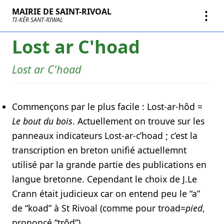
MAIRIE DE SAINT-RIVOAL
⋮
TI-KÊR SANT-RIWAL
Lost ar C'hoad
Lost ar C'hoad
Commençons par le plus facile : Lost-ar-hôd =
Le bout du bois
. Actuellement on trouve sur les
panneaux indicateurs Lost-ar-c’hoad ; c’est la
transcription en breton unifié actuellemnt
utilisé par la grande partie des publications en
langue bretonne. Cependant le choix de J.Le
Crann était judicieux car on entend peu le “a”
de “koad” à St Rivoal (comme pour troad=
pied
,
prononcé “trôd”).