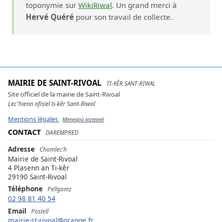
toponymie sur
WikiRiwal
. Un grand merci à
Hervé Quéré
pour son travail de collecte.
MAIRIE DE SAINT-RIVOAL
TI-KÊR SANT-RIWAL
Site officiel de la mairie de Saint-Rivoal
Lec'hienn ofisiel ti-kêr Sant-Riwal
Mentions légales
Menegoù lezennel
CONTACT
DAREMPRED
Adresse
Chomlec'h
Mairie de Saint-Rivoal
4 Plasenn an Ti-kêr
29190 Saint-Rivoal
Téléphone
Pellgomz
02 98 81 40 54
Email
Postell
mairie-st-rivoal@orange.fr