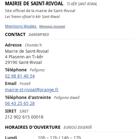
MAIRIE DE SAINT-RIVOAL
TI-KÊR SANT-RIWAL
Site officiel de la mairie de Saint-Rivoal
Lec'hienn ofisiel ti-kêr Sant-Riwal
Mentions légales
Menegoù lezennel
CONTACT
DAREMPRED
Adresse
Chomlec'h
Mairie de Saint-Rivoal
4 Plasenn an Ti-kêr
29190 Saint-Rivoal
Téléphone
Pellgomz
02 98 81 40 54
Email
Postell
mairie-st-rivoal@orange.fr
Téléphone d'astreinte
Pellgomz diwall
06 43 25 65 28
SIRET
SIRET
212 902 615 00018
HORAIRES D'OUVERTURE
EURIOÙ DIGERIÑ
Lundi
10h – 12h / 14h – 17h