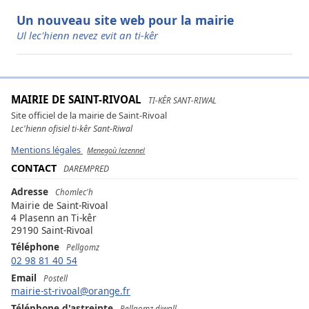
Un nouveau site web pour la mairie
Ul lec'hienn nevez evit an ti-kêr
MAIRIE DE SAINT-RIVOAL
TI-KÊR SANT-RIWAL
Site officiel de la mairie de Saint-Rivoal
Lec'hienn ofisiel ti-kêr Sant-Riwal
Mentions légales
Menegoù lezennel
CONTACT
DAREMPRED
Adresse
Chomlec'h
Mairie de Saint-Rivoal
4 Plasenn an Ti-kêr
29190 Saint-Rivoal
Téléphone
Pellgomz
02 98 81 40 54
Email
Postell
mairie-st-rivoal@orange.fr
Téléphone d'astreinte
Pellgomz diwall