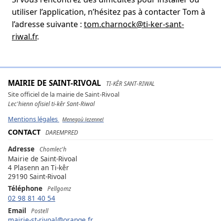
utiliser l’application, n’hésitez pas à contacter Tom à
l’adresse suivante :
tom.charnock@ti-ker-sant-
riwal.fr
.
MAIRIE DE SAINT-RIVOAL
TI-KÊR SANT-RIWAL
Site officiel de la mairie de Saint-Rivoal
Lec'hienn ofisiel ti-kêr Sant-Riwal
Mentions légales
Menegoù lezennel
CONTACT
DAREMPRED
Adresse
Chomlec'h
Mairie de Saint-Rivoal
4 Plasenn an Ti-kêr
29190 Saint-Rivoal
Téléphone
Pellgomz
02 98 81 40 54
Email
Postell
mairie-st-rivoal@orange.fr